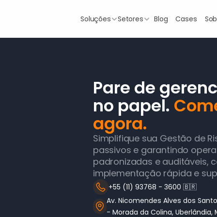
Blog
Cases
Sob
Soluções
Setores
Pare de gerenci
no papel. 
Come
agora.
Simplifique sua Gestão de Ri
passivos e garantindo opera
padronizadas e auditáveis, 
implementação rápida e supo
+55 (11) 93768 - 3600 
🇧🇷
Av. Nicomendes Alves dos Santos
- Morada da Colina, Uberlândia,