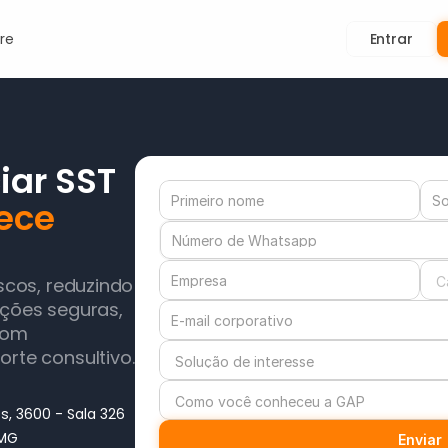
re
Entrar
ar SST 
ce 
scos, reduzindo 
ções seguras, 
com 
rte consultivo.
, 3600 - Sala 326 
 MG
Enviar