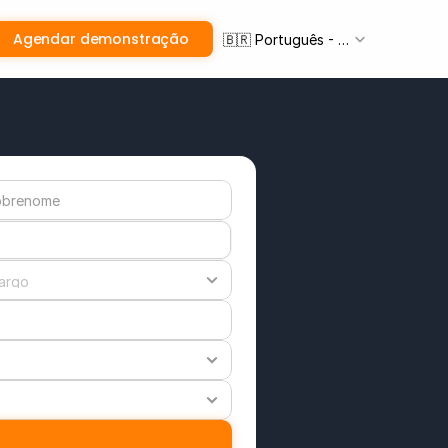
Select Language
Agendar demonstração
🇧🇷 Português - BR