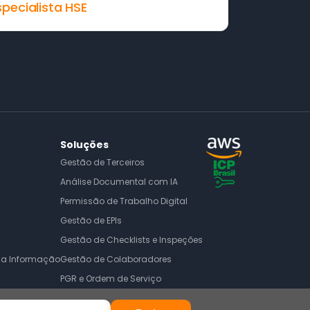
specialista HSE
Inscreva-se em nossa Newsletter
e fique por dentro de todas as 
Soluções
novidades em SSMA
Gestão de Terceiros
Análise Documental com IA
Permissão de Trabalho Digital
Gestão de EPIs
Enviar
Gestão de Checklists e Inspeções
da Informação
Gestão de Colaboradores
PGR e Ordem de Serviço